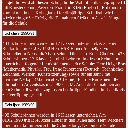
eingeführt wird ab diesem Schuljahr die Wahlpflichtfächergruppe III
mit Kunsterziehung/Werken. Frau Ute Klett (Englisch, Erdkunde)
kommt neu in das Kollegium. Der diesjährige Schulball wird
wieder ein großer Erfolg; die Einnahmen fließen in Anschaffungen
für die Schule.
Schuljahr 1990/91
433 Schüler/innen werden in 17 Klassen unterrichtet. Als neuer
Rektor tritt am 01.08.1990 Herr RSR Rainer Schnell, zuvor
Schulleiter in Neustadt/Aisch, seinen Dienst an. Er ist Chef von 433
Schüler/innen (17 Klassen) und 31 Lehrern. In diesem Schuljahr
unterrichten folgende Lehrkräfte neu an der Schule: Herr Helge Eras
(Mathematik, Physik), Frau Irene Rupprecht (Deutsch, Technisches
Zeichnen, Werken, Kunsterziehung) sowie für ein Jahr Frau
Hermine Nedopil (Mathematik, Chemie). Für die Rumänienhilfe
erbringt ein Adventsbasar ca. 900,- DM. Auch die Einnahmen aus
dem Schulball werden zugunsten bedürftiger Familien im Landkreis
zur Verfügung gestellt.
Schuljahr 1989/90
408 Schüler/innen werden in 16 Klassen unterrichtet. Am
01.02.1990 tritt RSR Josef Huber in den Ruhestand. Herr Wischert
übernimmt kommissarisch die Schulleitung. Neu an die Schule