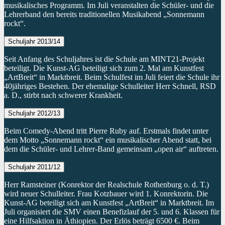
musikalisches Programm. Im Juli veranstalten die Schüler- und die
Lehrerband den bereits traditionellen Musikabend „Sonnemann
rockt“.
Schuljahr 2013/14
Seit Anfang des Schuljahres ist die Schule am MINT21-Projekt
beteiligt. Die Kunst-AG beteiligt sich zum 2. Mal am Kunstfest
„ArtBreit“ in Marktbreit. Beim Schulfest im Juli feiert die Schule ihr
40jähriges Bestehen. Der ehemalige Schulleiter Herr Schnell, RSD
a. D., stirbt nach schwerer Krankheit.
Schuljahr 2012/13
Beim Comedy-Abend tritt Pierre Ruby auf. Erstmals findet unter
dem Motto „Sonnemann rockt“ ein musikalischer Abend statt, bei
dem die Schüler- und Lehrer-Band gemeinsam „open air“ auftreten.
Schuljahr 2011/12
Herr Ramsteiner (Konrektor der Realschule Rothenburg o. d. T.)
wird neuer Schulleiter. Frau Kotzbauer wird 1. Konrektorin. Die
Kunst-AG beteiligt sich am Kunstfest „ArtBreit“ in Marktbreit. Im
Juli organisiert die SMV einen Benefizlauf der 5. und 6. Klassen für
eine Hilfsaktion in Äthiopien. Der Erlös beträgt 6500 €. Beim