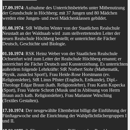
17.09.1974
: Aufnahme des Unterrichtsbetriebs unter Mitbenutzung
der Grundschule in Höchberg; mit 37 Jungen und 80 Mädchen
werden eine Jungen- und zwei Mädchenklassen gebildet.
01.08.1974
: StR Wilhelm Winter von der Staatlichen Realschule
Neustadt an der Waldnaab wird zum stellvertretenden Leiter der
neuen Realschule Höchberg bestellt; er unterrichtet die Fächer
Deutsch, Geschichte und Biologie.
01.10.1974
: RSK Heinz Weber von der Staatlichen Realschule
Ochsenfurt wird zum Leiter der Realschule Höchberg ernannt; er
unterrichtet die Fächer Deutsch und Kunsterziehung. Es unterrichten
außerdem folgende Lehrkräfte: StR Norbert Stohr (Mathematik,
Physik, zunächst Sport!), Frau Heide-Rose Horstmann (ev.
Religionslehre), StR Linus Pfister (Englisch, Erdkunde), Dipl.-
Theologe Edgar Braun (kath. Religionslehre), Frau Karin Kupecka
(Sport), Frau Valerie Schrott (Musik und in Ablösung von Herrn
Braun auch kath. Religionslehre), Frau Marianne Wirsching
(Textiles Gestalten).
17.10.1974
: Der neugewählte Eltembeirat billigt die Einführung der
Fünftagewoche und die Einrichtung der Wahlpflichtfächergruppen I
und II.