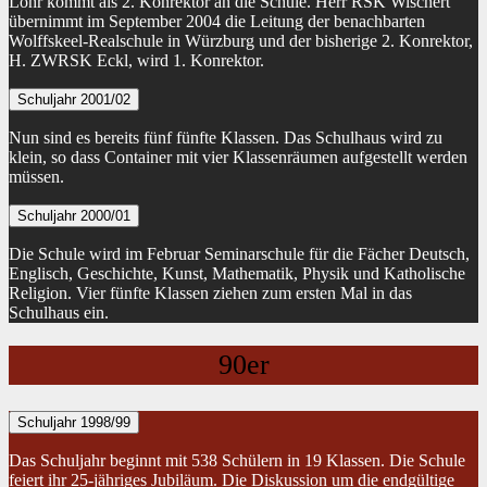
Lohr kommt als 2. Konrektor an die Schule. Herr RSK Wischert
übernimmt im September 2004 die Leitung der benachbarten
Wolffskeel-Realschule in Würzburg und der bisherige 2. Konrektor,
H. ZWRSK Eckl, wird 1. Konrektor.
Schuljahr 2001/02
Nun sind es bereits fünf fünfte Klassen. Das Schulhaus wird zu
klein, so dass Container mit vier Klassenräumen aufgestellt werden
müssen.
Schuljahr 2000/01
Die Schule wird im Februar Seminarschule für die Fächer Deutsch,
Englisch, Geschichte, Kunst, Mathematik, Physik und Katholische
Religion. Vier fünfte Klassen ziehen zum ersten Mal in das
Schulhaus ein.
90er
Schuljahr 1998/99
Das Schuljahr beginnt mit 538 Schülern in 19 Klassen. Die Schule
feiert ihr 25-jähriges Jubiläum. Die Diskussion um die endgültige