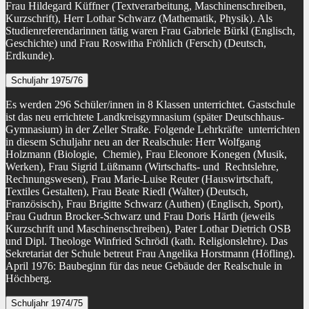
Frau Hildegard Küffner (Textverarbeitung, Maschinenschreiben,
Kurzschrift), Herr Lothar Schwarz (Mathematik, Physik). Als
Studienreferendarinnen tätig waren Frau Gabriele Bürkl (Englisch,
Geschichte) und Frau Roswitha Fröhlich (Fersch) (Deutsch,
Erdkunde).
Schuljahr 1975/76
Es werden 296 Schüler/innen in 8 Klassen unterrichtet. Gastschule
ist das neu errichtete Landkreisgymnasium (später Deutschhaus-
Gymnasium) in der Zeller Straße. Folgende Lehrkräfte unterrichten
in diesem Schuljahr neu an der Realschule: Herr Wolfgang
Holzmann (Biologie, Chemie), Frau Eleonore Konegen (Musik,
Werken), Frau Sigrid Lüßmann (Wirtschafts- und Rechtslehre,
Rechnungswesen), Frau Marie-Luise Reuter (Hauswirtschaft,
Textiles Gestalten), Frau Beate Riedl (Walter) (Deutsch,
Französisch), Frau Brigitte Schwarz (Authen) (Englisch, Sport),
Frau Gudrun Brocker-Schwarz und Frau Doris Härth (jeweils
Kurzschrift und Maschinenschreiben), Pater Lothar Dietrich OSB
und Dipl. Theologe Winfried Schrödl (kath. Religionslehre). Das
Sekretariat der Schule betreut Frau Angelika Horstmann (Höfling).
April 1976: Baubeginn für das neue Gebäude der Realschule in
Höchberg.
Schuljahr 1974/75