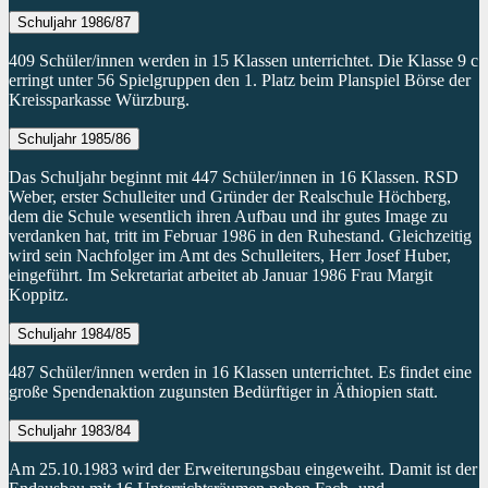
Schuljahr 1986/87
409 Schüler/innen werden in 15 Klassen unterrichtet. Die Klasse 9 c
erringt unter 56 Spielgruppen den 1. Platz beim Planspiel Börse der
Kreissparkasse Würzburg.
Schuljahr 1985/86
Das Schuljahr beginnt mit 447 Schüler/innen in 16 Klassen. RSD
Weber, erster Schulleiter und Gründer der Realschule Höchberg,
dem die Schule wesentlich ihren Aufbau und ihr gutes Image zu
verdanken hat, tritt im Februar 1986 in den Ruhestand. Gleichzeitig
wird sein Nachfolger im Amt des Schulleiters, Herr Josef Huber,
eingeführt. Im Sekretariat arbeitet ab Januar 1986 Frau Margit
Koppitz.
Schuljahr 1984/85
487 Schüler/innen werden in 16 Klassen unterrichtet. Es findet eine
große Spendenaktion zugunsten Bedürftiger in Äthiopien statt.
Schuljahr 1983/84
Am 25.10.1983 wird der Erweiterungsbau eingeweiht. Damit ist der