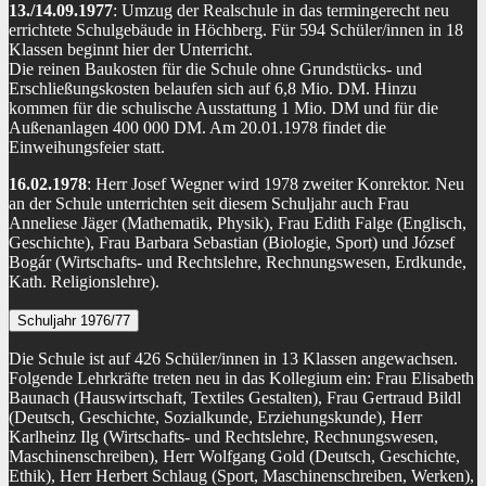
13./14.09.1977
: Umzug der Realschule in das termingerecht neu
errichtete Schulgebäude in Höchberg. Für 594 Schüler/innen in 18
Klassen beginnt hier der Unterricht.
Die reinen Baukosten für die Schule ohne Grundstücks- und
Erschließungskosten belaufen sich auf 6,8 Mio. DM. Hinzu
kommen für die schulische Ausstattung 1 Mio. DM und für die
Außenanlagen 400 000 DM. Am 20.01.1978 findet die
Einweihungsfeier statt.
16.02.1978
: Herr Josef Wegner wird 1978 zweiter Konrektor. Neu
an der Schule unterrichten seit diesem Schuljahr auch Frau
Anneliese Jäger (Mathematik, Physik), Frau Edith Falge (Englisch,
Geschichte), Frau Barbara Sebastian (Biologie, Sport) und József
Bogár (Wirtschafts- und Rechtslehre, Rechnungswesen, Erdkunde,
Kath. Religionslehre).
Schuljahr 1976/77
Die Schule ist auf 426 Schüler/innen in 13 Klassen angewachsen.
Folgende Lehrkräfte treten neu in das Kollegium ein: Frau Elisabeth
Baunach (Hauswirtschaft, Textiles Gestalten), Frau Gertraud Bildl
(Deutsch, Geschichte, Sozialkunde, Erziehungskunde), Herr
Karlheinz Ilg (Wirtschafts- und Rechtslehre, Rechnungswesen,
Maschinenschreiben), Herr Wolfgang Gold (Deutsch, Geschichte,
Ethik), Herr Herbert Schlaug (Sport, Maschinenschreiben, Werken),