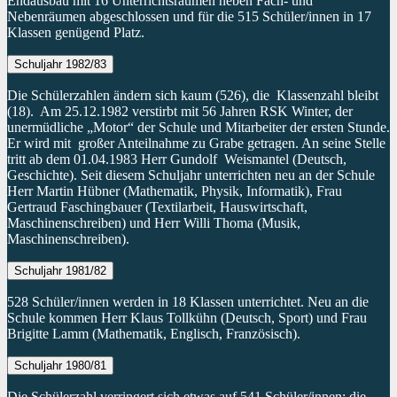
Endausbau mit 16 Unterrichtsräumen neben Fach- und
Nebenräumen abgeschlossen und für die 515 Schüler/innen in 17
Klassen genügend Platz.
Schuljahr 1982/83
Die Schülerzahlen ändern sich kaum (526), die Klassenzahl bleibt
(18). Am 25.12.1982 verstirbt mit 56 Jahren RSK Winter, der
unermüdliche „Motor“ der Schule und Mitarbeiter der ersten Stunde.
Er wird mit großer Anteilnahme zu Grabe getragen. An seine Stelle
tritt ab dem 01.04.1983 Herr Gundolf Weismantel (Deutsch,
Geschichte). Seit diesem Schuljahr unterrichten neu an der Schule
Herr Martin Hübner (Mathematik, Physik, Informatik), Frau
Gertraud Faschingbauer (Textilarbeit, Hauswirtschaft,
Maschinenschreiben) und Herr Willi Thoma (Musik,
Maschinenschreiben).
Schuljahr 1981/82
528 Schüler/innen werden in 18 Klassen unterrichtet. Neu an die
Schule kommen Herr Klaus Tollkühn (Deutsch, Sport) und Frau
Brigitte Lamm (Mathematik, Englisch, Französisch).
Schuljahr 1980/81
Die Schülerzahl verringert sich etwas auf 541 Schüler/innen; die