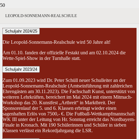
2020er
LEOPOLD-SONNEMANN-REALSCHULE
Schuljahr 2024/25
Die Leopold-Sonnemann-Realschule wird 50 Jahre alt!
Am 01.10. fanden der offizielle Festakt und am 02.10.2024 die
Wette-Spiel-Show in der Turnhalle statt.
Schuljahr 2023/24
Zum 01.09.2023 wird Dr. Peter Schüll neuer Schulleiter an der
Leopold-Sonnemann-Realschule (Amtseinführung mit zahlreichen
Ehrengästen am 30.11.2023). Die Fachschaft Kunst, unterstützt von
weiteren Lehrkräften, bereichert im Mai 2024 mit einem Mitmach-
Workshop das 20. Kunstfest „Artbreit“ in Marktbreit. Der
Sponsorenlauf der 5. und 6. Klassen erbringt wieder einen
sagenhaften Erlös von 7500,- €. Die Fußball-Wettkampfmannschaft
WK III unter der Leitung von Hr. Sonntag erreicht das Nordbayern-
Finale in Kronach. Mit 190 Schülerinnen und Schüler in sieben
Klassen verlässt ein Rekordjahrgang die LSR.