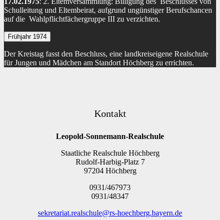
17.02.1975
: 2. Eltemversammlung: Billigung des Beschlusses von
Schulleitung und Eltembeirat, aufgrund ungünstiger Berufschancen
auf die Wahlpflichtfächergruppe III zu verzichten.
Frühjahr 1974
Der Kreistag fasst den Beschluss, eine landkreiseigene Realschule
für Jungen und Mädchen am Standort Höchberg zu errichten.
Kontakt
Leopold-Sonnemann-Realschule
Staatliche Realschule Höchberg
Rudolf-Harbig-Platz 7
97204 Höchberg
0931/467973
0931/48347
sekretariat.realschule@rs-hoechberg.bayern.de