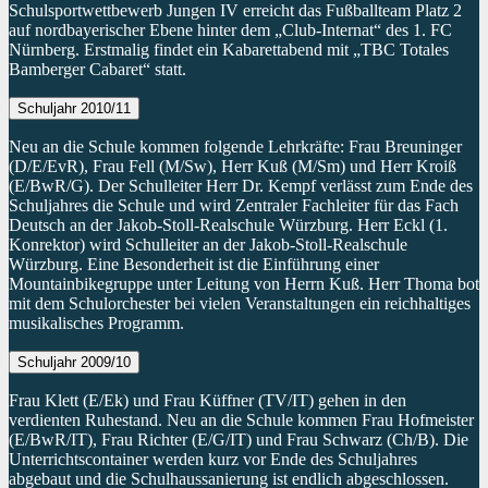
Schulsportwettbewerb Jungen IV erreicht das Fußballteam Platz 2
auf nordbayerischer Ebene hinter dem „Club-Internat“ des 1. FC
Nürnberg. Erstmalig findet ein Kabarettabend mit „TBC Totales
Bamberger Cabaret“ statt.
Schuljahr 2010/11
Neu an die Schule kommen folgende Lehrkräfte: Frau Breuninger
(D/E/EvR), Frau Fell (M/Sw), Herr Kuß (M/Sm) und Herr Kroiß
(E/BwR/G). Der Schulleiter Herr Dr. Kempf verlässt zum Ende des
Schuljahres die Schule und wird Zentraler Fachleiter für das Fach
Deutsch an der Jakob-Stoll-Realschule Würzburg. Herr Eckl (1.
Konrektor) wird Schulleiter an der Jakob-Stoll-Realschule
Würzburg. Eine Besonderheit ist die Einführung einer
Mountainbikegruppe unter Leitung von Herrn Kuß. Herr Thoma bot
mit dem Schulorchester bei vielen Veranstaltungen ein reichhaltiges
musikalisches Programm.
Schuljahr 2009/10
Frau Klett (E/Ek) und Frau Küffner (TV/IT) gehen in den
verdienten Ruhestand. Neu an die Schule kommen Frau Hofmeister
(E/BwR/IT), Frau Richter (E/G/IT) und Frau Schwarz (Ch/B). Die
Unterrichtscontainer werden kurz vor Ende des Schuljahres
abgebaut und die Schulhaussanierung ist endlich abgeschlossen.