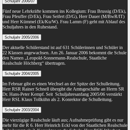
Schuljahr 2006/07
Fünf neue Lehrkräfte kommen ins Kollegium: Frau Brussig (D/Ek),
Frau Pfeuffer (D/Ek), Frau Seifert (D/G), Herr Dauer (M/BwR/IT)
und Herr Kümmel (Ek/Ku/W). Frau Lamm (F) geht mit Ablauf des
Schuljahres in den Ruhestand.
Schuljahr 2005/2006
Der aktuelle Schülerstand ist auf 631 Schülerinnen und Schüler in
22 Klassen angewachsen. Am 26. Januar 2006 bekommt die Schule
den Namen „Leopold-Sonnemann-Realschule, Staatliche
Realschule Höchberg“ übertragen.
Schuljahr 2004/2005
Im Februar gibt es einen Wechsel an der Spitze der Schulleitung.
Herr RSR Rainer Schnell übergibt die Amtsgeschäfte an Herrn SR
Dr. Hans-Peter Kempf. Seit Schuljahresanfang 2005/06 verstärkt
Herr RSL Klaus Tollkühn als 2. Konrektor die Schulleitung.
Schuljahr 2003/2004
Die vierzügige Realschule läuft aus; Aufnahmeprüfung gibt es nur
mehr für die R 6. Herr Heinrich Eckl von der Staatlichen Realschule