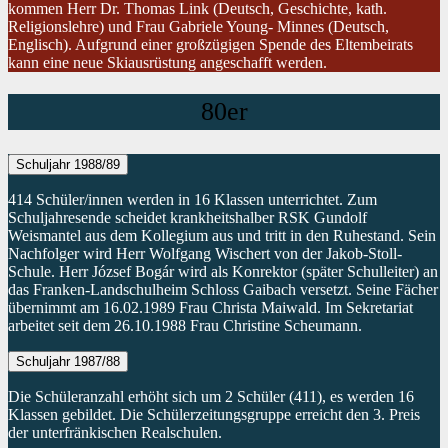
kommen Herr Dr. Thomas Link (Deutsch, Geschichte, kath.
Religionslehre) und Frau Gabriele Young- Minnes (Deutsch,
Englisch). Aufgrund einer großzügigen Spende des Eltembeirats
kann eine neue Skiausrüstung angeschafft werden.
80er
Schuljahr 1988/89
414 Schüler/innen werden in 16 Klassen unterrichtet. Zum
Schuljahresende scheidet krankheitshalber RSK Gundolf
Weismantel aus dem Kollegium aus und tritt in den Ruhestand. Sein
Nachfolger wird Herr Wolfgang Wischert von der Jakob-Stoll-
Schule. Herr József Bogár wird als Konrektor (später Schulleiter) an
das Franken-Landschulheim Schloss Gaibach versetzt. Seine Fächer
übernimmt am 16.02.1989 Frau Christa Maiwald. Im Sekretariat
arbeitet seit dem 26.10.1988 Frau Christine Scheumann.
Schuljahr 1987/88
Die Schüleranzahl erhöht sich um 2 Schüler (411), es werden 16
Klassen gebildet. Die Schülerzeitungsgruppe erreicht den 3. Preis
der unterfränkischen Realschulen.