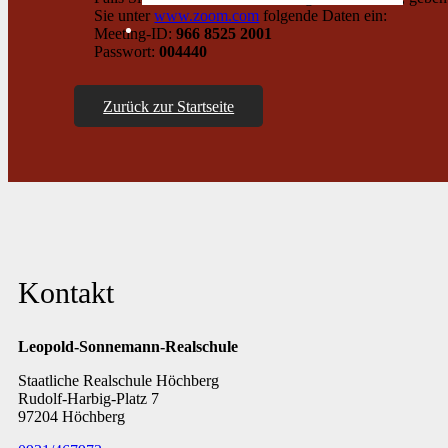
Sie unter
www.zoom.com
folgende Daten ein:
Meeting-ID:
966 8525 2001
Passwort:
004440
Zurück zur Startseite
Kontakt
Leopold-Sonnemann-Realschule
Staatliche Realschule Höchberg
Rudolf-Harbig-Platz 7
97204 Höchberg