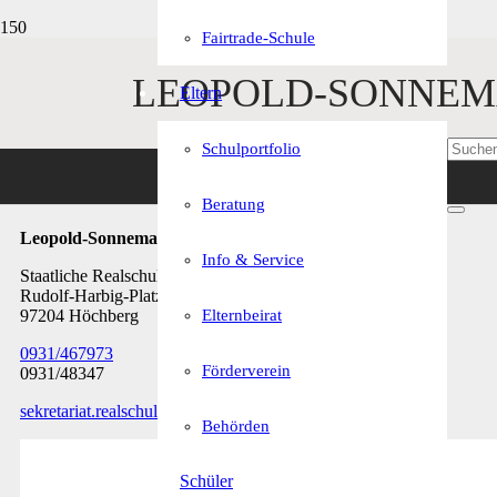
Fairtrade-Schule
LEOPOLD-SONNEM
Eltern
Schulportfolio
Kontakt
Beratung
Leopold-Sonnemann-Realschule
Info & Service
Staatliche Realschule Höchberg
Rudolf-Harbig-Platz 7
Elternbeirat
97204 Höchberg
0931/467973
Förderverein
0931/48347
sekretariat.realschule@rs-hoechberg.bayern.de
Behörden
Schüler