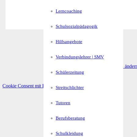
Lerncoaching
Schulsozialpädagogik
Hilfsangebote
Verbindungslehrer | SMV
Privatsphäre-Einstellungen änder
Schülerzeitung
Cookie Consent mit Real Cookie Banner
Streitschlichter
Tutoren
Berufsberatung
Schulkleidung