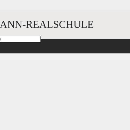
ANN-REALSCHULE
sind mit
*
markiert