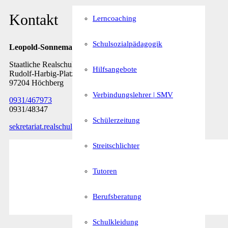
Kontakt
Lerncoaching
Schulsozialpädagogik
Leopold-Sonnemann-Realschule
Staatliche Realschule Höchberg
Hilfsangebote
Rudolf-Harbig-Platz 7
97204 Höchberg
Verbindungslehrer | SMV
0931/467973
0931/48347
Schülerzeitung
sekretariat.realschule@rs-hoechberg.bayern.de
Streitschlichter
Tutoren
Berufsberatung
Schulkleidung