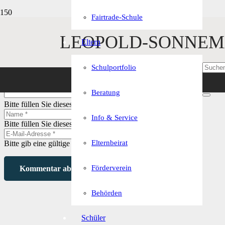
Fairtrade-Schule
LEOPOLD-SONNEM
Schreibe einen Kommentar
Eltern
Deine E-Mail-Adresse wird nicht veröffentlicht.
Erforderliche Felder 
Schulportfolio
Beratung
Bitte füllen Sie dieses Feld aus.
Info & Service
Bitte füllen Sie dieses Feld aus.
Elternbeirat
Bitte gib eine gültige E-Mail-Adresse ein.
Förderverein
Kommentar abschicken
Behörden
Schüler