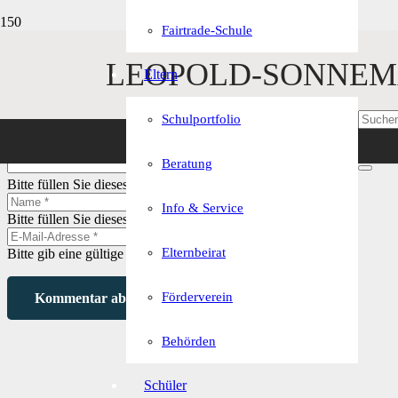
Fairtrade-Schule
LEOPOLD-SONNEM
Schreibe einen Kommentar
Eltern
Deine E-Mail-Adresse wird nicht veröffentlicht.
Erforderliche Felder 
Schulportfolio
Beratung
Bitte füllen Sie dieses Feld aus.
Info & Service
Bitte füllen Sie dieses Feld aus.
Elternbeirat
Bitte gib eine gültige E-Mail-Adresse ein.
Förderverein
Kommentar abschicken
Behörden
Schüler