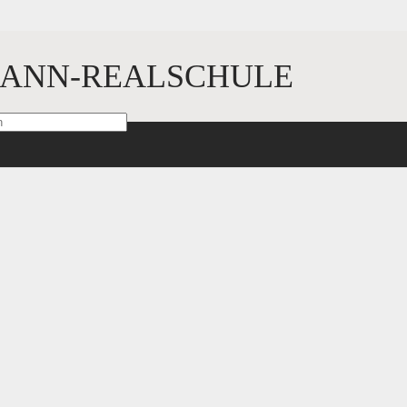
ANN-REALSCHULE
sind mit
*
markiert