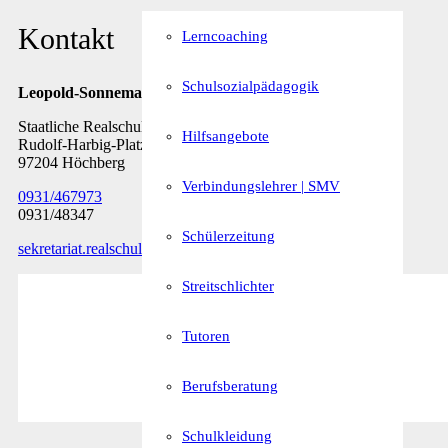
Kontakt
Lerncoaching
Schulsozialpädagogik
Leopold-Sonnemann-Realschule
Staatliche Realschule Höchberg
Hilfsangebote
Rudolf-Harbig-Platz 7
97204 Höchberg
Verbindungslehrer | SMV
0931/467973
0931/48347
Schülerzeitung
sekretariat.realschule@rs-hoechberg.bayern.de
Streitschlichter
Tutoren
Berufsberatung
Schulkleidung