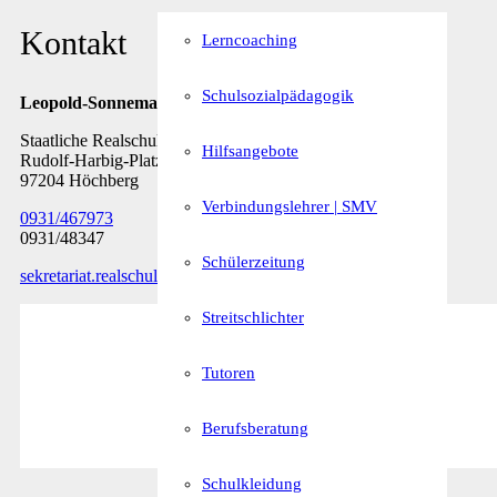
Kontakt
Lerncoaching
Schulsozialpädagogik
Leopold-Sonnemann-Realschule
Staatliche Realschule Höchberg
Hilfsangebote
Rudolf-Harbig-Platz 7
97204 Höchberg
Verbindungslehrer | SMV
0931/467973
0931/48347
Schülerzeitung
sekretariat.realschule@rs-hoechberg.bayern.de
Streitschlichter
Tutoren
Berufsberatung
Schulkleidung