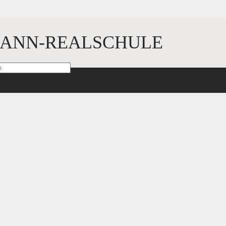
ANN-REALSCHULE
sind mit
*
markiert