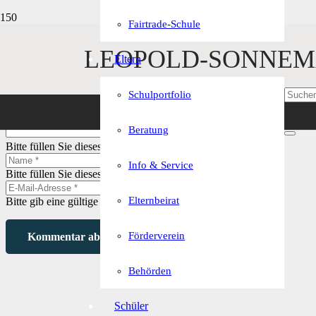
Fairtrade-Schule
LEOPOLD-SONNEM
Schreibe einen Kommentar
Eltern
Deine E-Mail-Adresse wird nicht veröffentlicht.
Erforderliche Felder 
Schulportfolio
Beratung
Bitte füllen Sie dieses Feld aus.
Info & Service
Bitte füllen Sie dieses Feld aus.
Elternbeirat
Bitte gib eine gültige E-Mail-Adresse ein.
Förderverein
Kommentar abschicken
Behörden
Schüler