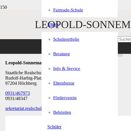
Fairtrade-Schule
LEOPOLD-SONNEM
Eltern
Schulportfolio
Kontakt
Beratung
Leopold-Sonnemann-Realschule
Info & Service
Staatliche Realschule Höchberg
Rudolf-Harbig-Platz 7
Elternbeirat
97204 Höchberg
0931/467973
Förderverein
0931/48347
sekretariat.realschule@rs-hoechberg.bayern.de
Behörden
Schüler