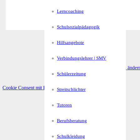
Lerncoaching
Schulsozialpädagogik
Hilfsangebote
Verbindungslehrer | SMV
Privatsphäre-Einstellungen änder
Schülerzeitung
Cookie Consent mit Real Cookie Banner
Streitschlichter
Tutoren
Berufsberatung
Schulkleidung