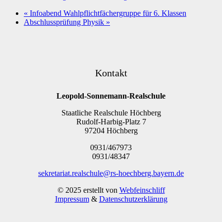
«
Infoabend Wahlpflichtfächergruppe für 6. Klassen
Abschlussprüfung Physik
»
Kontakt
Leopold-Sonnemann-Realschule
Staatliche Realschule Höchberg
Rudolf-Harbig-Platz 7
97204 Höchberg
0931/467973
0931/48347
sekretariat.realschule@rs-hoechberg.bayern.de
© 2025 erstellt von
Webfeinschliff
Impressum
&
Datenschutzerklärung