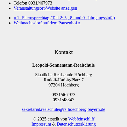
Telefon
0931/467973
Veranstaltungsort-Website anzeigen
«
1. Elternsprechtag (Teil 2: 5., 8. und 9. Jahrgangsstufe)
Weihnachtsdorf auf dem Pausenhof
»
Kontakt
Leopold-Sonnemann-Realschule
Staatliche Realschule Höchberg
Rudolf-Harbig-Platz 7
97204 Höchberg
0931/467973
0931/48347
sekretariat.realschule@rs-hoechberg.bayern.de
© 2025 erstellt von
Webfeinschliff
Impressum
&
Datenschutzerklärung