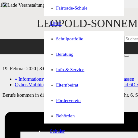
Fairtrade-Schule
« Alle Veranstaltungen
LEOPOLD-SONNEM
Eltern
Diese Veranstaltung hat bereits stattgefunden.
Schulportfolio
Berufe kommen in die Schu
Beratung
19. Februar 2020 | 8:00
-
12:00
Info & Service
«
Informationsveranstaltung zum Thema HIV für 10. Klassen
Cyber-Mobbing-Vortrag durch Polizei für Klassen 6C und 6D
Elternbeirat
Berufe kommen in die Schule für 9. Klassen (8:00 bis 12:00 Uhr, 6. St
Förderverein
Behörden
Schüler