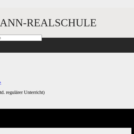
ANN-REALSCHULE
le für 9. Klassen
»
d. regulärer Unterricht)