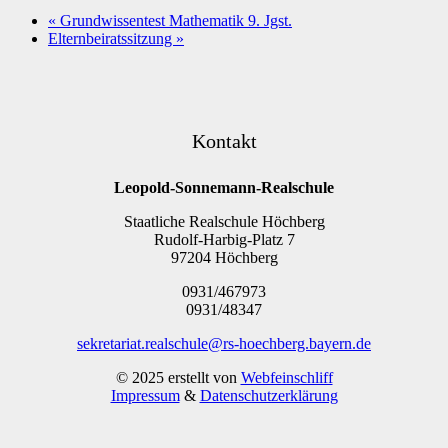
«
Grundwissentest Mathematik 9. Jgst.
Elternbeiratssitzung
»
Kontakt
Leopold-Sonnemann-Realschule
Staatliche Realschule Höchberg
Rudolf-Harbig-Platz 7
97204 Höchberg
0931/467973
0931/48347
sekretariat.realschule@rs-hoechberg.bayern.de
© 2025 erstellt von
Webfeinschliff
Impressum
&
Datenschutzerklärung