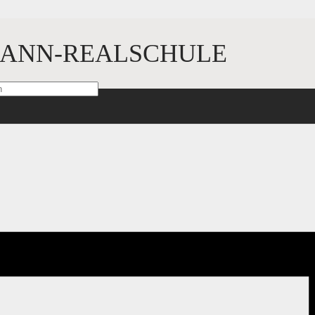
ANN-REALSCHULE
hris Boettcher