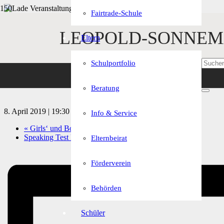
Fairtrade-Schule
« Alle Veranstaltungen
LEOPOLD-SONNEM
Eltern
Diese Veranstaltung hat bereits stattgefunden.
Schulportfolio
NEU: Comedy-Abend mit C
Beratung
8. April 2019 | 19:30
-
21:30
Info & Service
«
Girls‘ und Boys‘ Day
Speaking Test Klasse 10C
»
Elternbeirat
Förderverein
Behörden
Schüler