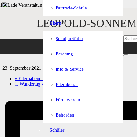
Fairtrade-Schule
« Alle Veranstaltungen
LEOPOLD-SONNEM
Eltern
Diese Veranstaltung hat bereits stattgefunden.
Schulportfolio
Elternabend 10. Klassen
Beratung
23. September 2021 | 19:15
-
20:45
Info & Service
«
Elternabend 5. Klassen
1. Wandertag
»
Elternbeirat
Förderverein
Behörden
Schüler