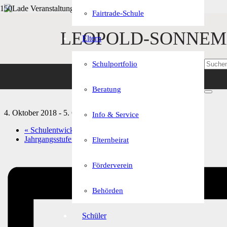
Fairtrade-Schule
« Alle Veranstaltungen
LEOPOLD-SONNEM
Eltern
Diese Veranstaltung hat bereits stattgefunden.
Schulportfolio
Fototermin Klassenfotos
Beratung
4. Oktober 2018
-
5. Oktober 2018
Info & Service
«
Schulentwicklungstag Uni Würzburg
Jahrgangsstufentest Englisch 7. Klassen
»
Elternbeirat
Förderverein
Behörden
Schüler