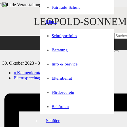
Fairtrade-Schule
« Alle Veranstaltungen
LEOPOLD-SONNEM
Eltern
Diese Veranstaltung hat bereits stattgefunden.
Schulportfolio
Herbstferien
Beratung
30. Oktober 2023
-
3. November 2023
Info & Service
«
Kennenlerntage 5a und 5d
Elternsprechtag 5./8./9. Jahrgangsstufe
»
Elternbeirat
Förderverein
Behörden
Schüler