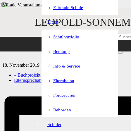
Fairtrade-Schule
« Alle Veranstaltungen
LEOPOLD-SONNEM
Eltern
Diese Veranstaltung hat bereits stattgefunden.
Schulportfolio
Kernwoche Projektpräsentati
Beratung
18. November 2019 | 9:45
-
22. November 2019 | 13:00
Info & Service
«
Buchprojekt Stiftung Lesen für 5. & 6. Klassen
Elternsprechabend für 5./8./9. Klassen
»
Elternbeirat
Förderverein
Behörden
Schüler