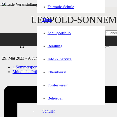
Fairtrade-Schule
« Alle Veranstaltungen
LEOPOLD-SONNEM
Eltern
Diese Veranstaltung hat bereits stattgefunden.
Schulportfolio
Pfingstferien
Beratung
29. Mai 2023
-
9. Juni 2023
Info & Service
«
Sommersportwoche Klassen 8C & 8E
Mündliche Prüfungen in Nichtprüfungsfächern
»
Elternbeirat
Förderverein
Behörden
Schüler