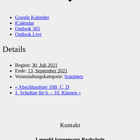
Google Kalender
iCalendar
Outlook 365
Outlook Live
Details
Beginn:
30. Juli 2021
Ende:
13. September 2021
Veranstaltungskategorie:
Sonstiges
«
Abschlussfeier 10B, C, D
1. Schultag für 6. – 10. Klassen
»
Kontakt
Leopold-Sonnemann-Realschule