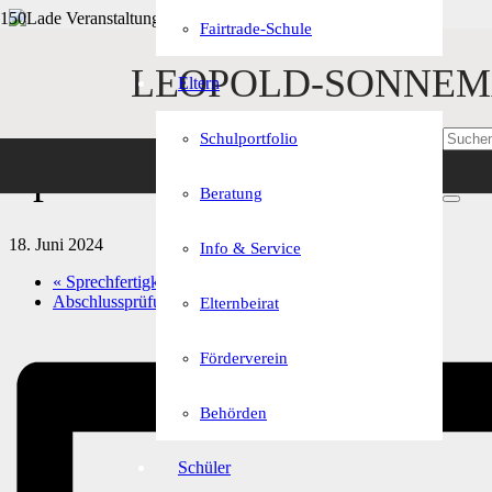
Fairtrade-Schule
« Alle Veranstaltungen
LEOPOLD-SONNEM
Eltern
Diese Veranstaltung hat bereits stattgefunden.
Schulportfolio
Sponsorenlauf 5.+ 6. Jgst
Beratung
18. Juni 2024
Info & Service
«
Sprechfertigkeit Französisch
Abschlussprüfung Deutsch
»
Elternbeirat
Förderverein
Behörden
Schüler