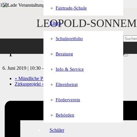
Fairtrade-Schule
« Alle Veranstaltungen
LEOPOLD-SONNEM
Eltern
Diese Veranstaltung hat bereits stattgefunden.
Schulportfolio
Sprechfertigkeitsprüfung 
Beratung
6. Juni 2019 | 10:30
-
13:00
Info & Service
«
Mündliche Prüfungen in Nichtprüfungsfächern
Zirkusprojekt
»
Elternbeirat
Förderverein
Behörden
Schüler