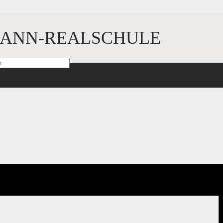
ANN-REALSCHULE
Französisch Klasse 10D