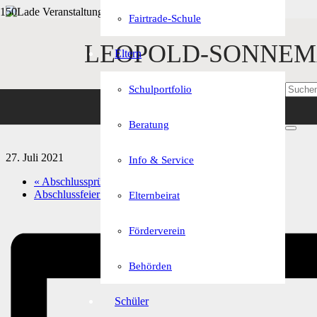
Fairtrade-Schule
« Alle Veranstaltungen
LEOPOLD-SONNEM
Eltern
Diese Veranstaltung hat bereits stattgefunden.
Schulportfolio
Wandertag 5. – 9. Klassen
Beratung
27. Juli 2021
Info & Service
«
Abschlussprüfung Kunst
Abschlussfeier 10A, E, F
»
Elternbeirat
Förderverein
Behörden
Schüler