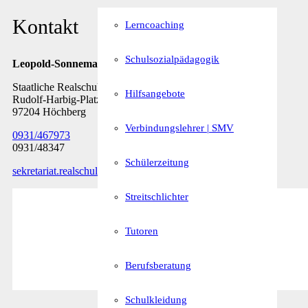
Kontakt
Lerncoaching
Schulsozialpädagogik
Leopold-Sonnemann-Realschule
Staatliche Realschule Höchberg
Hilfsangebote
Rudolf-Harbig-Platz 7
97204 Höchberg
Verbindungslehrer | SMV
0931/467973
0931/48347
Schülerzeitung
sekretariat.realschule@rs-hoechberg.bayern.de
Streitschlichter
Tutoren
Berufsberatung
Schulkleidung