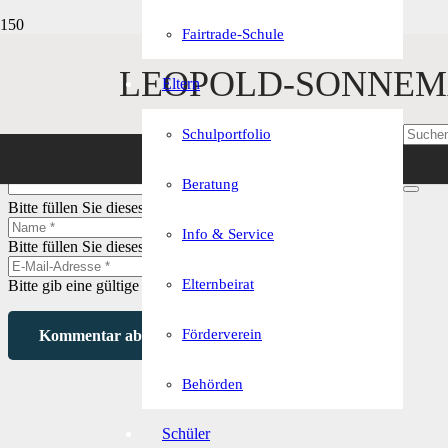
Fairtrade-Schule
LEOPOLD-SONNEM
Schreibe einen Kommentar
Eltern
Deine E-Mail-Adresse wird nicht veröffentlicht.
Erforderliche Felder 
Schulportfolio
Beratung
Bitte füllen Sie dieses Feld aus.
Info & Service
Bitte füllen Sie dieses Feld aus.
Elternbeirat
Bitte gib eine gültige E-Mail-Adresse ein.
Förderverein
Kommentar abschicken
Behörden
Schüler