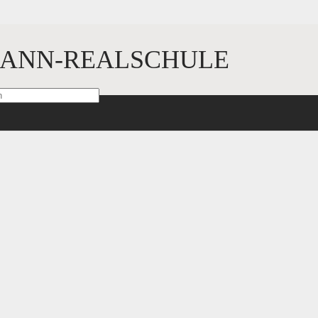
ANN-REALSCHULE
sind mit
*
markiert