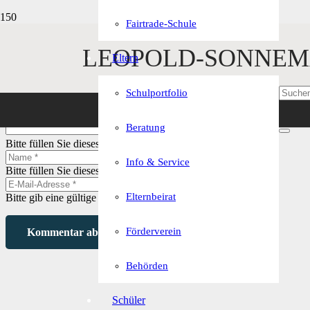
Fairtrade-Schule
LEOPOLD-SONNEM
Schreibe einen Kommentar
Eltern
Deine E-Mail-Adresse wird nicht veröffentlicht.
Erforderliche Felder 
Schulportfolio
Beratung
Bitte füllen Sie dieses Feld aus.
Info & Service
Bitte füllen Sie dieses Feld aus.
Elternbeirat
Bitte gib eine gültige E-Mail-Adresse ein.
Förderverein
Kommentar abschicken
Behörden
Schüler