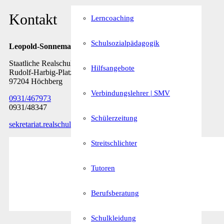
Kontakt
Lerncoaching
Schulsozialpädagogik
Leopold-Sonnemann-Realschule
Staatliche Realschule Höchberg
Hilfsangebote
Rudolf-Harbig-Platz 7
97204 Höchberg
Verbindungslehrer | SMV
0931/467973
0931/48347
Schülerzeitung
sekretariat.realschule@rs-hoechberg.bayern.de
Streitschlichter
Tutoren
Berufsberatung
Schulkleidung