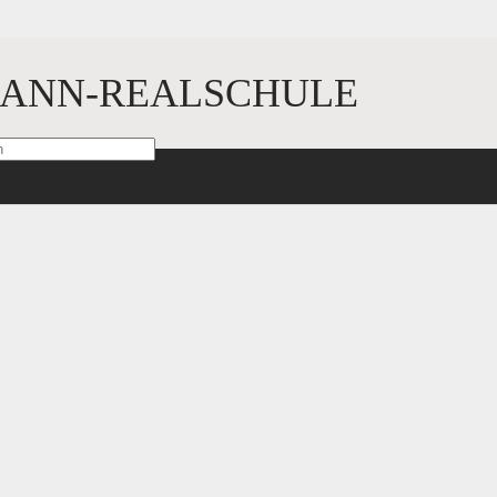
ANN-REALSCHULE
sind mit
*
markiert