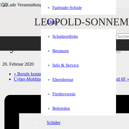
Fairtrade-Schule
« Alle Veranstaltungen
LEOPOLD-SONNEM
Eltern
Diese Veranstaltung hat bereits stattgefunden.
Schulportfolio
Cyber-Mobbing-Vortrag dur
Beratung
20. Februar 2020
Info & Service
«
Berufe kommen in die Schule für 9. Klassen
Cyber-Mobbing-Vortrag durch Polizei für Klassen 6A und 6F
Elternbeirat
Förderverein
Behörden
Schüler