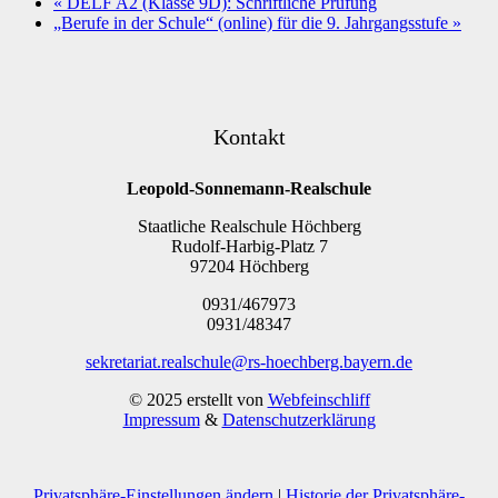
«
DELF A2 (Klasse 9D): Schriftliche Prüfung
„Berufe in der Schule“ (online) für die 9. Jahrgangsstufe
»
Kontakt
Leopold-Sonnemann-Realschule
Staatliche Realschule Höchberg
Rudolf-Harbig-Platz 7
97204 Höchberg
0931/467973
0931/48347
sekretariat.realschule@rs-hoechberg.bayern.de
© 2025 erstellt von
Webfeinschliff
Impressum
&
Datenschutzerklärung
Privatsphäre-Einstellungen ändern
|
Historie der Privatsphäre-